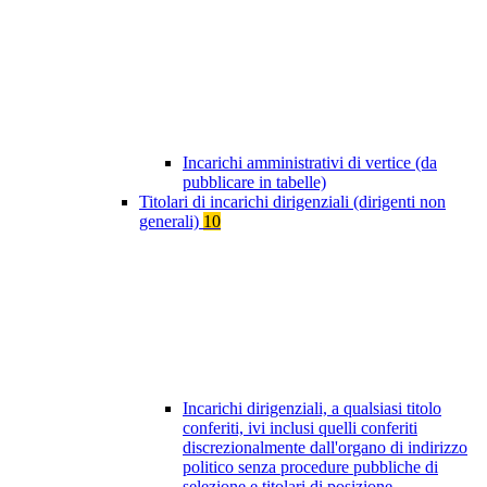
Incarichi amministrativi di vertice (da
pubblicare in tabelle)
Titolari di incarichi dirigenziali (dirigenti non
generali)
10
Incarichi dirigenziali, a qualsiasi titolo
conferiti, ivi inclusi quelli conferiti
discrezionalmente dall'organo di indirizzo
politico senza procedure pubbliche di
selezione e titolari di posizione