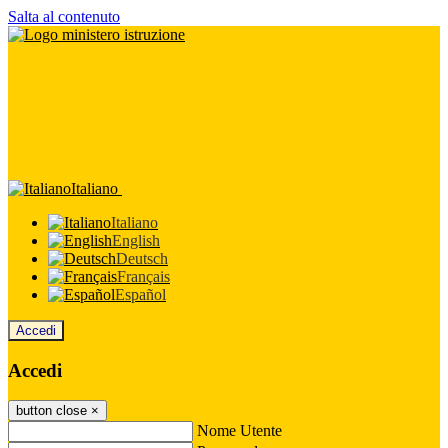
Salta al contenuto
Italiano
Italiano
English
Deutsch
Français
Español
Accedi
Accedi
button close
×
Nome Utente