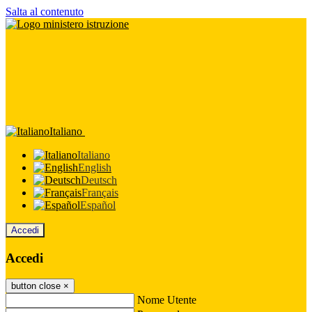
Salta al contenuto
Italiano
Italiano
English
Deutsch
Français
Español
Accedi
Accedi
button close
×
Nome Utente