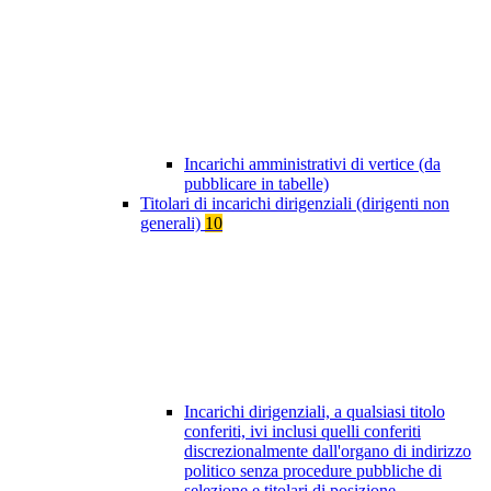
Incarichi amministrativi di vertice (da
pubblicare in tabelle)
Titolari di incarichi dirigenziali (dirigenti non
generali)
10
Incarichi dirigenziali, a qualsiasi titolo
conferiti, ivi inclusi quelli conferiti
discrezionalmente dall'organo di indirizzo
politico senza procedure pubbliche di
selezione e titolari di posizione