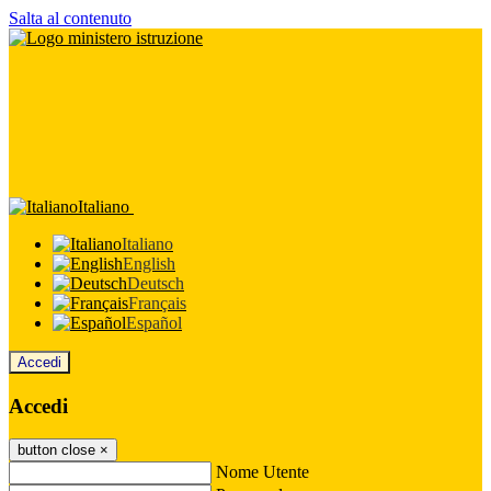
Salta al contenuto
Italiano
Italiano
English
Deutsch
Français
Español
Accedi
Accedi
button close
×
Nome Utente