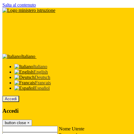
Salta al contenuto
Italiano
Italiano
English
Deutsch
Français
Español
Accedi
Accedi
button close
×
Nome Utente