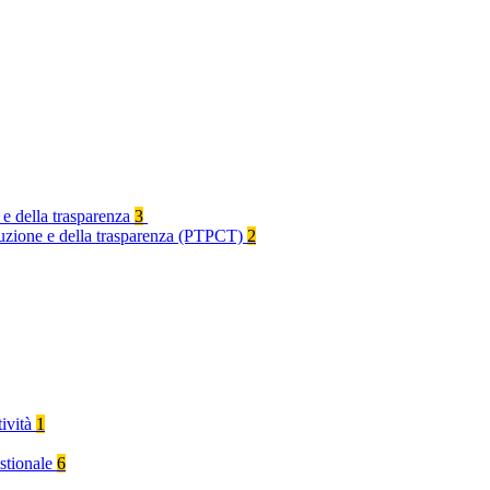
 e della trasparenza
3
rruzione e della trasparenza (PTPCT)
2
tività
1
stionale
6