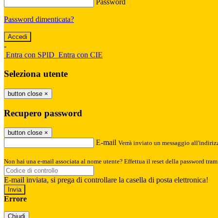
Password
Password dimenticata?
-
Entra con SPID
Entra con CIE
Seleziona utente
button close
×
Recupero password
button close
×
E-mail
Verrà inviato un messaggio all'indirizz
Non hai una e-mail associata al nome utente? Effettua il reset della password tram
E-mail inviata, si prega di controllare la casella di posta elettronica!
Errore
Chiudi