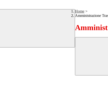
Home
>
Amministrazione Tra
Amministr