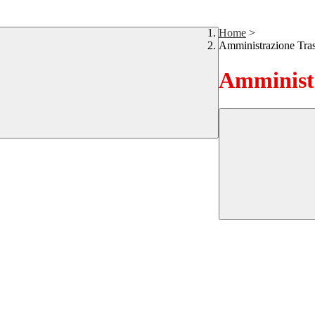
Home
>
Amministrazione Tra
Amministr