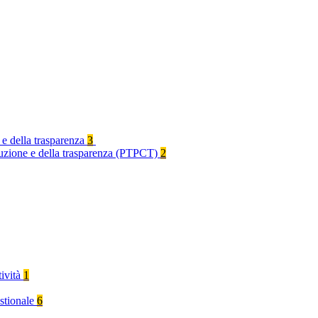
 e della trasparenza
3
rruzione e della trasparenza (PTPCT)
2
tività
1
stionale
6