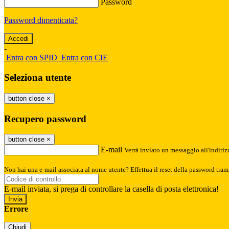
Password
Password dimenticata?
-
Entra con SPID
Entra con CIE
Seleziona utente
button close
×
Recupero password
button close
×
E-mail
Verrà inviato un messaggio all'indirizz
Non hai una e-mail associata al nome utente? Effettua il reset della password tram
E-mail inviata, si prega di controllare la casella di posta elettronica!
Errore
Chiudi