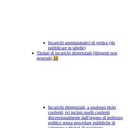
Incarichi amministrativi di vertice (da
pubblicare in tabelle)
Titolari di incarichi dirigenziali (dirigenti non
generali)
10
Incarichi dirigenziali, a qualsiasi titolo
conferiti, ivi inclusi quelli conferiti
discrezionalmente dall'organo di indirizzo
politico senza procedure pubbliche di
selezione e titolari di posizione