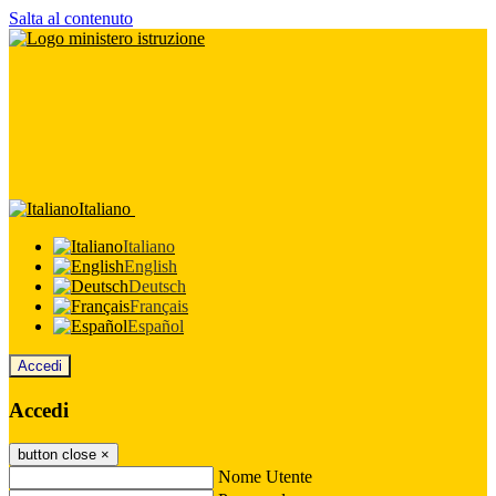
Salta al contenuto
Italiano
Italiano
English
Deutsch
Français
Español
Accedi
Accedi
button close
×
Nome Utente