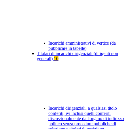
Incarichi amministrativi di vertice (da
pubblicare in tabelle)
Titolari di incarichi dirigenziali (dirigenti non
generali)
10
Incarichi dirigenziali, a qualsiasi titolo
conferiti, ivi inclusi quelli conferiti
discrezionalmente dall'organo di indirizzo
politico senza procedure pubbliche di
selezione e titolari di posizione