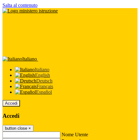
Salta al contenuto
Italiano
Italiano
English
Deutsch
Français
Español
Accedi
Accedi
button close
×
Nome Utente