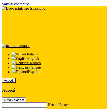
Salta al contenuto
Italiano
Italiano
English
Deutsch
Français
Español
Accedi
Accedi
button close
×
Nome Utente