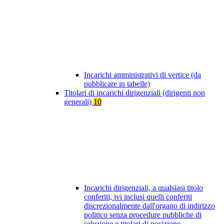
Incarichi amministrativi di vertice (da
pubblicare in tabelle)
Titolari di incarichi dirigenziali (dirigenti non
generali)
10
Incarichi dirigenziali, a qualsiasi titolo
conferiti, ivi inclusi quelli conferiti
discrezionalmente dall'organo di indirizzo
politico senza procedure pubbliche di
selezione e titolari di posizione