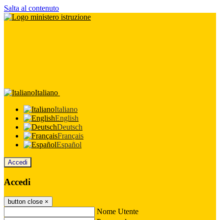
Salta al contenuto
Italiano
Italiano
English
Deutsch
Français
Español
Accedi
Accedi
button close
×
Nome Utente