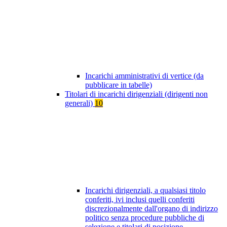
Incarichi amministrativi di vertice (da
pubblicare in tabelle)
Titolari di incarichi dirigenziali (dirigenti non
generali)
10
Incarichi dirigenziali, a qualsiasi titolo
conferiti, ivi inclusi quelli conferiti
discrezionalmente dall'organo di indirizzo
politico senza procedure pubbliche di
selezione e titolari di posizione