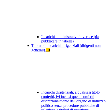
Incarichi amministrativi di vertice (da
pubblicare in tabelle)
Titolari di incarichi dirigenziali (dirigenti non
generali)
10
Incarichi dirigenziali, a qualsiasi titolo
conferiti, ivi inclusi quelli conferiti
discrezionalmente dall'organo di indirizzo
politico senza procedure pubbliche di
selezione e titolari di posizione