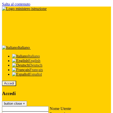
Salta al contenuto
Italiano
Italiano
English
Deutsch
Français
Español
Accedi
Accedi
button close
×
Nome Utente