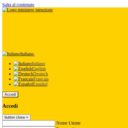
Salta al contenuto
Italiano
Italiano
English
Deutsch
Français
Español
Accedi
Accedi
button close
×
Nome Utente