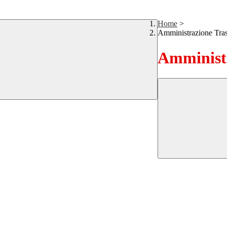
Home
>
Amministrazione Tra
Amministr