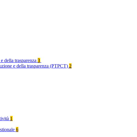
 e della trasparenza
3
rruzione e della trasparenza (PTPCT)
2
tività
1
stionale
6