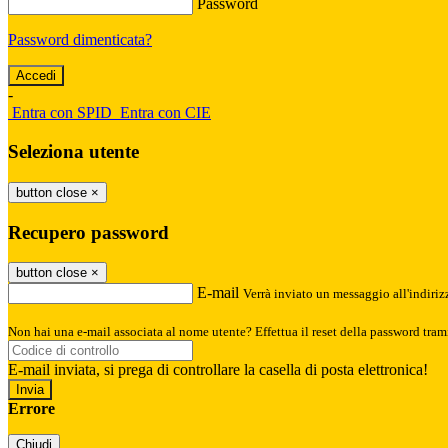
Password
Password dimenticata?
-
Entra con SPID
Entra con CIE
Seleziona utente
button close
×
Recupero password
button close
×
E-mail
Verrà inviato un messaggio all'indirizz
Non hai una e-mail associata al nome utente? Effettua il reset della password tram
E-mail inviata, si prega di controllare la casella di posta elettronica!
Errore
Chiudi