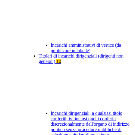
Incarichi amministrativi di vertice (da
pubblicare in tabelle)
Titolari di incarichi dirigenziali (dirigenti non
generali)
10
Incarichi dirigenziali, a qualsiasi titolo
conferiti, ivi inclusi quelli conferiti
discrezionalmente dall'organo di indirizzo
politico senza procedure pubbliche di
selezione e titolari di posizione