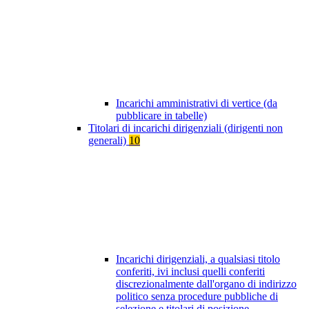
Incarichi amministrativi di vertice (da
pubblicare in tabelle)
Titolari di incarichi dirigenziali (dirigenti non
generali)
10
Incarichi dirigenziali, a qualsiasi titolo
conferiti, ivi inclusi quelli conferiti
discrezionalmente dall'organo di indirizzo
politico senza procedure pubbliche di
selezione e titolari di posizione