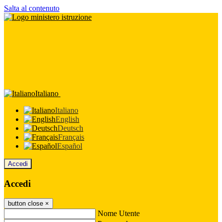
Salta al contenuto
Italiano
Italiano
English
Deutsch
Français
Español
Accedi
Accedi
button close
×
Nome Utente