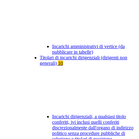
Incarichi amministrativi di vertice (da
pubblicare in tabelle)
Titolari di incarichi dirigenziali (dirigenti non
generali)
10
Incarichi dirigenziali, a qualsiasi titolo
conferiti, ivi inclusi quelli conferiti
discrezionalmente dall'organo di indirizzo
politico senza procedure pubbliche di
selezione e titolari di posizione