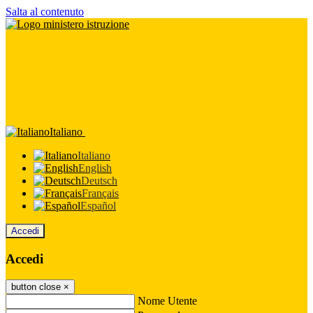
Salta al contenuto
Italiano
Italiano
English
Deutsch
Français
Español
Accedi
Accedi
button close
×
Nome Utente