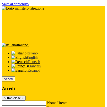
Salta al contenuto
Italiano
Italiano
English
Deutsch
Français
Español
Accedi
Accedi
button close
×
Nome Utente