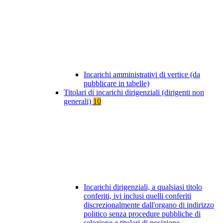
Incarichi amministrativi di vertice (da
pubblicare in tabelle)
Titolari di incarichi dirigenziali (dirigenti non
generali)
10
Incarichi dirigenziali, a qualsiasi titolo
conferiti, ivi inclusi quelli conferiti
discrezionalmente dall'organo di indirizzo
politico senza procedure pubbliche di
selezione e titolari di posizione