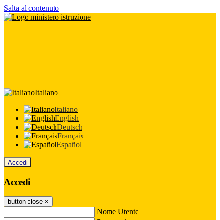
Salta al contenuto
Italiano
Italiano
English
Deutsch
Français
Español
Accedi
Accedi
button close
×
Nome Utente