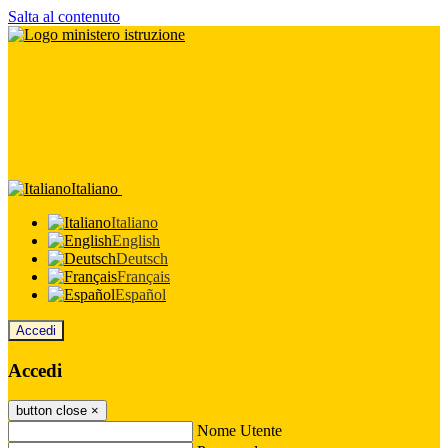
Salta al contenuto
Italiano
Italiano
English
Deutsch
Français
Español
Accedi
Accedi
button close
×
Nome Utente