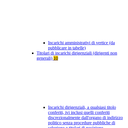
Incarichi amministrativi di vertice (da
pubblicare in tabelle)
Titolari di incarichi dirigenziali (dirigenti non
generali)
10
Incarichi dirigenziali, a qualsiasi titolo
conferiti, ivi inclusi quelli conferiti
discrezionalmente dall'organo di indirizzo
politico senza procedure pubbliche di
selezione e titolari di posizione